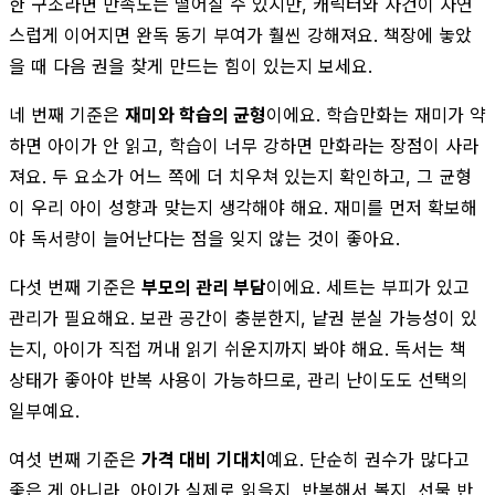
한 구조라면 만족도는 떨어질 수 있지만, 캐릭터와 사건이 자연
스럽게 이어지면 완독 동기 부여가 훨씬 강해져요. 책장에 놓았
을 때 다음 권을 찾게 만드는 힘이 있는지 보세요.
네 번째 기준은
재미와 학습의 균형
이에요. 학습만화는 재미가 약
하면 아이가 안 읽고, 학습이 너무 강하면 만화라는 장점이 사라
져요. 두 요소가 어느 쪽에 더 치우쳐 있는지 확인하고, 그 균형
이 우리 아이 성향과 맞는지 생각해야 해요. 재미를 먼저 확보해
야 독서량이 늘어난다는 점을 잊지 않는 것이 좋아요.
다섯 번째 기준은
부모의 관리 부담
이에요. 세트는 부피가 있고
관리가 필요해요. 보관 공간이 충분한지, 낱권 분실 가능성이 있
는지, 아이가 직접 꺼내 읽기 쉬운지까지 봐야 해요. 독서는 책
상태가 좋아야 반복 사용이 가능하므로, 관리 난이도도 선택의
일부예요.
여섯 번째 기준은
가격 대비 기대치
예요. 단순히 권수가 많다고
좋은 게 아니라, 아이가 실제로 읽을지, 반복해서 볼지, 선물 반