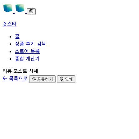
숏스타
홈
상품 후기 검색
스토어 목록
종합 계산기
본문으로 바로가기
리뷰 포스트 상세
목록으로
공유하기
인쇄