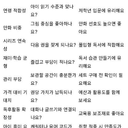
아이 읽기 수준과 맞나
연령 적합성
저학년 입문에 유리해요
요?
그림 중심을 좋아하나
만화 선호도 높으면 좋
만화 비중
요?
아요
시리즈 연속
다음 권을 찾게 되나요?
몰입형 독서에 적합해요
성
재미·학습 균
독서 습관 만들기에 유
즐겁고 부담이 적나요?
형
리해요
보관할 공간이 충분한가
세트 구매 전 확인이 필
관리 부담
요?
요해요
가격 대비 기
권당 가치가 납득되나
예산과 활용도를 함께
대치
요?
보세요
독후활동 확
대화나 글쓰기와 연결되
교육용 보조재로 좋아요
장성
나요?
아이 흥미 요
캐릭터나 유머 코드가
취향 적중 시 만족도가