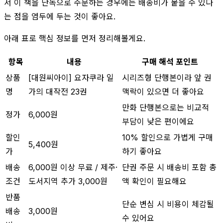
서 이 책을 단독으로 주문하는 경우에는 배송비가 붙을 수 있다
는 점을 염두에 두는 것이 좋아요.
아래 표로 핵심 정보를 먼저 정리해볼게요.
항목
내용
구매 해석 포인트
상품
[대원씨아이] 요자쿠라 일
시리즈형 단행본이라 앞 권
명
가의 대작전 23권
맥락이 있으면 더 좋아요
만화 단행본으로는 비교적
정가
6,000원
부담이 낮은 편이에요
할인
10% 할인으로 가볍게 구매
5,400원
가
하기 좋아요
배송
6,000원 이상 무료 / 제주·
단권 주문 시 배송비 포함 총
조건
도서지역 추가 3,000원
액 확인이 필요해요
반품
단순 변심 시 비용이 체감될
배송
3,000원
수 있어요