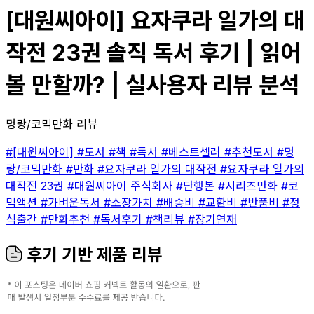
[대원씨아이] 요자쿠라 일가의 대
작전 23권 솔직 독서 후기 | 읽어
볼 만할까? | 실사용자 리뷰 분석
명랑/코믹만화 리뷰
#[대원씨아이]
#도서
#책
#독서
#베스트셀러
#추천도서
#명
랑/코믹만화
#만화
#요자쿠라 일가의 대작전
#요자쿠라 일가의
대작전 23권
#대원씨아이 주식회사
#단행본
#시리즈만화
#코
믹액션
#가벼운독서
#소장가치
#배송비
#교환비
#반품비
#정
식출간
#만화추천
#독서후기
#책리뷰
#장기연재
후기 기반 제품 리뷰