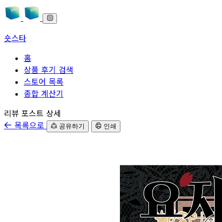
숏스타
홈
상품 후기 검색
스토어 목록
종합 계산기
본문으로 바로가기
리뷰 포스트 상세
목록으로
공유하기
인쇄