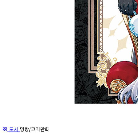
도서
명랑/코믹만화