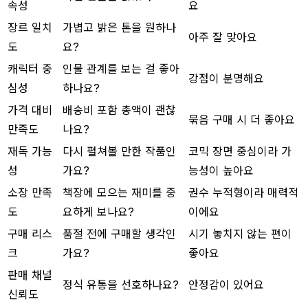
속성
요
장르 일치
가볍고 밝은 톤을 원하나
아주 잘 맞아요
도
요?
캐릭터 중
인물 관계를 보는 걸 좋아
강점이 분명해요
심성
하나요?
가격 대비
배송비 포함 총액이 괜찮
묶음 구매 시 더 좋아요
만족도
나요?
재독 가능
다시 펼쳐볼 만한 작품인
코믹 장면 중심이라 가
성
가요?
능성이 높아요
소장 만족
책장에 모으는 재미를 중
권수 누적형이라 매력적
도
요하게 보나요?
이에요
구매 리스
품절 전에 구매할 생각인
시기 놓치지 않는 편이
크
가요?
좋아요
판매 채널
정식 유통을 선호하나요?
안정감이 있어요
신뢰도