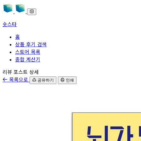
숏스타
홈
상품 후기 검색
스토어 목록
종합 계산기
본문으로 바로가기
리뷰 포스트 상세
목록으로
공유하기
인쇄