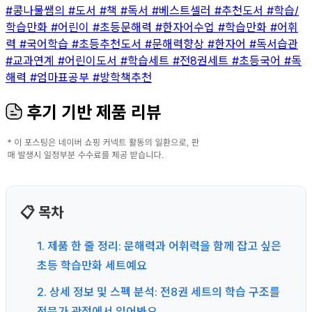
#콩나물쌤의
#도서
#책
#독서
#베스트셀러
#추천도서
#학습/
학습만화
#어린이
#초등문해력
#한자어수업
#학습만화
#어휘
력
#국어학습
#초등추천도서
#문해력향상
#한자어
#독서습관
#교과연계
#어린이도서
#학습세트
#전8권세트
#초등국어
#독
해력
#엄마표공부
#방학책추천
후기 기반 제품 리뷰
📋 목차
1. 제품 한 줄 정리: 문해력과 어휘력을 함께 잡고 싶은
초등 학습만화 세트예요
2. 상세 정보 및 스펙 분석: 전8권 세트의 학습 구조를
전문가 관점에서 읽어봐요