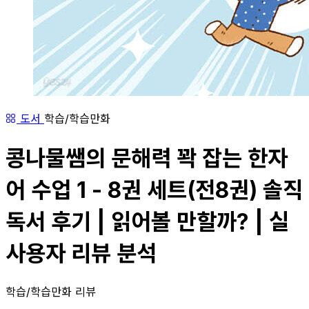
도서
학습/학습만화
콩나물쌤의 문해력 꽉 잡는 한자
어 수업 1 - 8권 세트(전8권) 솔직
독서 후기 | 읽어볼 만할까? | 실
사용자 리뷰 분석
학습/학습만화 리뷰