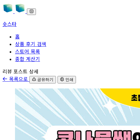
숏스타
홈
상품 후기 검색
스토어 목록
종합 계산기
본문으로 바로가기
리뷰 포스트 상세
목록으로
공유하기
인쇄