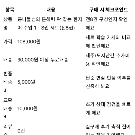
항목
내용
구매 시 체크포인트
상품
콩나물쌤의 문해력 꽉 잡는 한자
전8권 구성인지 확인
명
어 수업 1 - 8권 세트(전8권)
해요
세트 학습 가치와 비교
가격
108,000원
해 판단해요
제주/도서산간 추가비
배송
30,000원 이상 무료배송
용 확인해요
반품
단순 변심 반품 여부를
배송
5,000원
신중히 봐요
비
교환
초기 상태 점검을 빠르
배송
10,000원
게 해요
비
리뷰
실구매 후기 축적 전이
0건