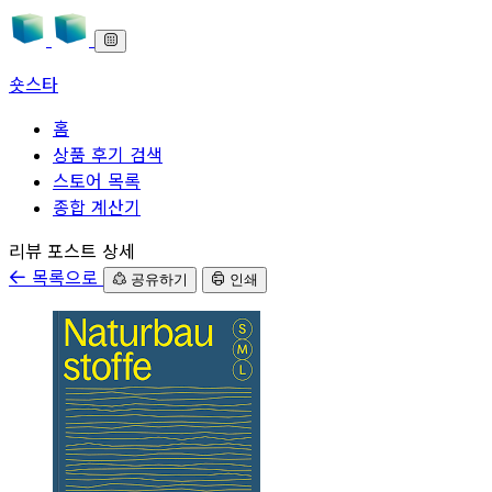
숏스타
홈
상품 후기 검색
스토어 목록
종합 계산기
본문으로 바로가기
리뷰 포스트 상세
목록으로
공유하기
인쇄