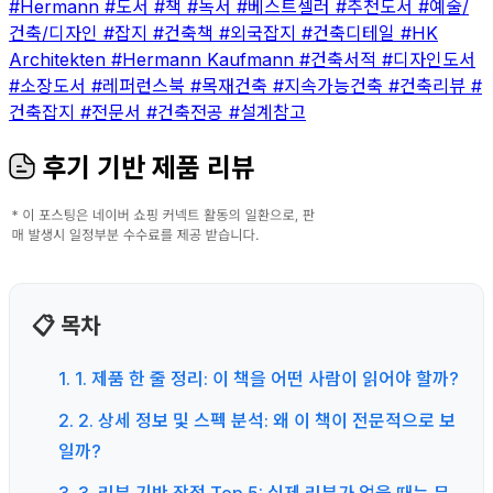
#Hermann
#도서
#책
#독서
#베스트셀러
#추천도서
#예술/
건축/디자인
#잡지
#건축책
#외국잡지
#건축디테일
#HK
Architekten
#Hermann Kaufmann
#건축서적
#디자인도서
#소장도서
#레퍼런스북
#목재건축
#지속가능건축
#건축리뷰
#
건축잡지
#전문서
#건축전공
#설계참고
후기 기반 제품 리뷰
📋 목차
1. 1. 제품 한 줄 정리: 이 책을 어떤 사람이 읽어야 할까?
2. 2. 상세 정보 및 스펙 분석: 왜 이 책이 전문적으로 보
일까?
3. 3. 리뷰 기반 장점 Top 5: 실제 리뷰가 없을 때는 무