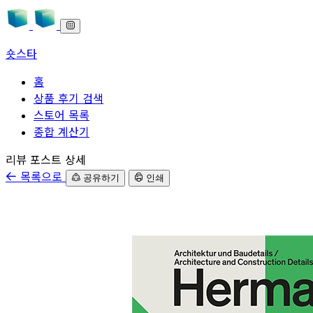
숏스타
홈
상품 후기 검색
스토어 목록
종합 계산기
본문으로 바로가기
리뷰 포스트 상세
목록으로
공유하기
인쇄