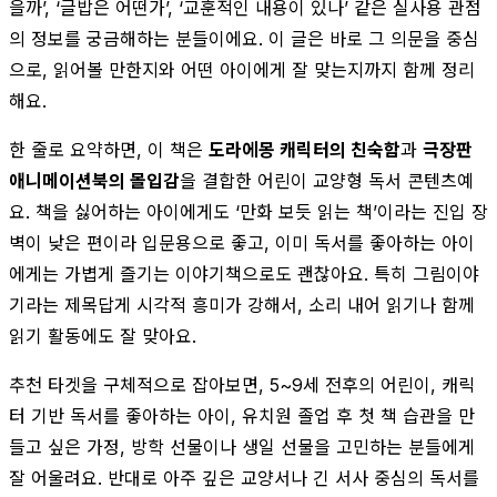
을까’, ‘글밥은 어떤가’, ‘교훈적인 내용이 있나’ 같은 실사용 관점
의 정보를 궁금해하는 분들이에요. 이 글은 바로 그 의문을 중심
으로, 읽어볼 만한지와 어떤 아이에게 잘 맞는지까지 함께 정리
해요.
한 줄로 요약하면, 이 책은
도라에몽 캐릭터의 친숙함
과
극장판
애니메이션북의 몰입감
을 결합한 어린이 교양형 독서 콘텐츠예
요. 책을 싫어하는 아이에게도 ‘만화 보듯 읽는 책’이라는 진입 장
벽이 낮은 편이라 입문용으로 좋고, 이미 독서를 좋아하는 아이
에게는 가볍게 즐기는 이야기책으로도 괜찮아요. 특히 그림이야
기라는 제목답게 시각적 흥미가 강해서, 소리 내어 읽기나 함께
읽기 활동에도 잘 맞아요.
추천 타겟을 구체적으로 잡아보면, 5~9세 전후의 어린이, 캐릭
터 기반 독서를 좋아하는 아이, 유치원 졸업 후 첫 책 습관을 만
들고 싶은 가정, 방학 선물이나 생일 선물을 고민하는 분들에게
잘 어울려요. 반대로 아주 깊은 교양서나 긴 서사 중심의 독서를