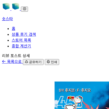
숏스타
홈
상품 후기 검색
스토어 목록
종합 계산기
본문으로 바로가기
리뷰 포스트 상세
목록으로
공유하기
인쇄