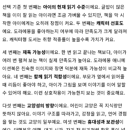
선택 기준 첫 번째는
아이의 현재 읽기 수준
이에요. 글밥이 많은
책을 이미 잘 읽는 아이라면 조금 가벼울 수 있지만, 책을 막 시
작한 아이에게는 오히려 장점이 커요. 두 번째는
캐릭터 선호도
예요. 도라에몽을 좋아하는지 여부에 따라 만족도가 크게 달라져
요. 캐릭터형 도서는 취향 적중률이 높을수록 가치가 커요.
세 번째는
재독 가능성
이에요. 한 번 읽고 끝나는 책보다, 아이가
여러 번 펼쳐 보는 책이 실제 만족도가 높아요. 도라에몽 애니메
이션북은 친숙한 이미지와 장면 덕분에 재독 가능성이 비교적 높
아요. 네 번째는
함께 읽기 적합성
이에요. 부모가 옆에서 읽어줄
때 리듬이 좋아야 하고, 아이가 그림을 보며 이야기를 이어 말할
수 있어야 해요. 이런 상호작용이 가능한지 보는 것이 중요해요.
다섯 번째는
교양성의 방향
이에요. 어린이 교양은 꼭 지식량만
뜻하지 않아요. 이야기 구조를 따라가고, 감정을 읽고, 언어 경험
을 쌓는 것도 교양의 일부예요. 여섯 번째는
휴대성과 보관성
이
에요. 단행본은 여행, 대기 시간, 자기 전 읽기처럼 활용 폭이 넓