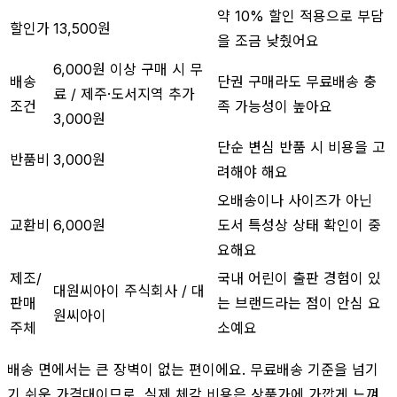
약 10% 할인 적용으로 부담
할인가
13,500원
을 조금 낮췄어요
6,000원 이상 구매 시 무
배송
단권 구매라도 무료배송 충
료 / 제주·도서지역 추가
조건
족 가능성이 높아요
3,000원
단순 변심 반품 시 비용을 고
반품비
3,000원
려해야 해요
오배송이나 사이즈가 아닌
교환비
6,000원
도서 특성상 상태 확인이 중
요해요
제조/
국내 어린이 출판 경험이 있
대원씨아이 주식회사 / 대
판매
는 브랜드라는 점이 안심 요
원씨아이
주체
소예요
배송 면에서는 큰 장벽이 없는 편이에요. 무료배송 기준을 넘기
기 쉬운 가격대이므로, 실제 체감 비용은 상품가에 가깝게 느껴