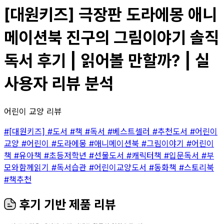
[대원키즈] 극장판 도라에몽 애니
메이션북 진구의 그림이야기 솔직
독서 후기 | 읽어볼 만할까? | 실
사용자 리뷰 분석
어린이 교양 리뷰
#[대원키즈]
#도서
#책
#독서
#베스트셀러
#추천도서
#어린이
교양
#어린이
#도라에몽
#애니메이션북
#그림이야기
#어린이
책
#유아책
#초등저학년
#선물도서
#캐릭터책
#입문독서
#부
모와함께읽기
#독서습관
#어린이교양도서
#동화책
#스토리북
#책추천
후기 기반 제품 리뷰