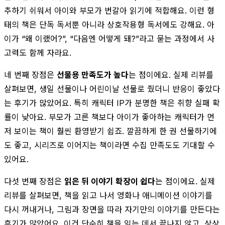
추하기 쉬워서 아이와 부모가 번갈아 읽기에 적합해요. 이런 형
태의 책은 단독 독서뿐 아니라 상호작용형 독서에도 강해요. 아
이가 “왜 이랬어?”, “다음엔 어떻게 돼?”라고 묻는 과정에서 사
고력도 함께 자라요.
네 번째 장점은
선물용 만족도가 높다
는 점이에요. 실제 리뷰를
살펴보면, 생일 선물이나 어린이날 선물로 줬더니 반응이 좋았다
는 후기가 많았어요. 특히 캐릭터 IP가 분명한 책은 취향 실패 확
률이 낮아요. 부모가 고른 책보다 아이가 좋아하는 캐릭터가 먼
저 보이는 책이 훨씬 환영받기 쉽죠. 깔끔하게 한 권 선물하기에
도 좋고, 시리즈로 이어지는 책이라면 수집 만족도도 기대할 수
있어요.
다섯 번째 장점은
읽은 뒤 이야기 확장이 쉽다
는 점이에요. 실제
리뷰를 살펴보면, 책을 읽고 나서 영화나 애니메이션 이야기를
다시 꺼내거나, 그림과 장면을 따라 자기만의 이야기를 만든다는
후기가 많았어요. 이건 단순히 책을 읽는 데서 끝나지 않고, 상상