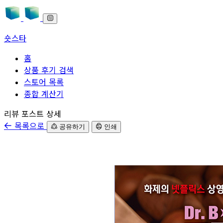
숏스타
홈
상품 후기 검색
스토어 목록
종합 계산기
본문으로 바로가기
리뷰 포스트 상세
목록으로
공유하기
인쇄