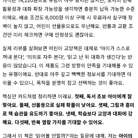
가격은 14,220원으로 부담이 아주 낮지는 않지만, 도서의 반복
활용성과 대화 확장 가능성을 생각하면 충분히 납득 가능한 수준
이에요. 배송 조건도 6,000원 이상 구매 시 무료라서 실구매 장
벽이 높지 않고, 어린이 선물용으로도 무난해요. 반품과 교환 조
건만 미리 체크하면 구매 안정성도 괜찮아요.
실제 리뷰를 살펴보면 어린이 교양책은 대체로 ‘아이가 스스로
꺼내 본다’, ‘의외로 자주 본다’, ‘읽고 난 뒤 대화가 생긴다’는 반
응이 많았습니다. 이 제품도 그런 방향의 만족을 기대해볼 수 있
는 유형이에요. 반대로 아주 깊고 빽빽한 정보서를 기대하면 아
쉬울 수 있으니, 목적을 분명히 잡고 선택하는 것이 좋아요.
핵심만 카드처럼 정리하면 이래요.
첫째, 독서 초보 아이에게 잘
맞아요.
둘째, 선물용으로 실패 확률이 낮아요.
셋째, 그림과 흥미
로 책 습관을 유도하기 좋아요.
넷째, 학습보다 교양과 대화에 강
해요.
다섯째, 반복 열람 가치를 기대할 수 있어요.
그래서 이 책은 ‘읽어볼 만할까?’라는 질문에 대해, 저는
아이의