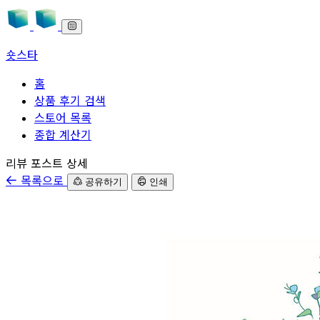
숏스타
홈
상품 후기 검색
스토어 목록
종합 계산기
본문으로 바로가기
리뷰 포스트 상세
목록으로
공유하기
인쇄