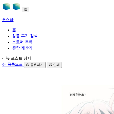
숏스타
홈
상품 후기 검색
스토어 목록
종합 계산기
본문으로 바로가기
리뷰 포스트 상세
목록으로
공유하기
인쇄