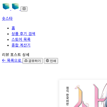
숏스타
홈
상품 후기 검색
스토어 목록
종합 계산기
본문으로 바로가기
리뷰 포스트 상세
목록으로
공유하기
인쇄