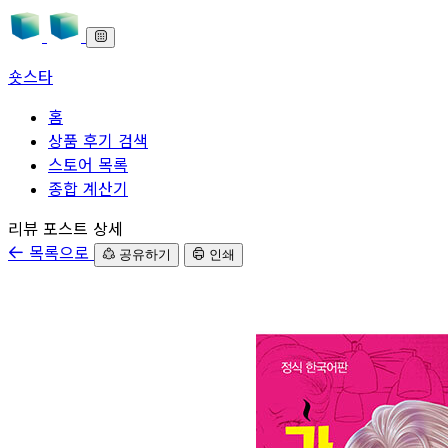
숏스타
홈
상품 후기 검색
스토어 목록
종합 계산기
본문으로 바로가기
리뷰 포스트 상세
목록으로
공유하기
인쇄