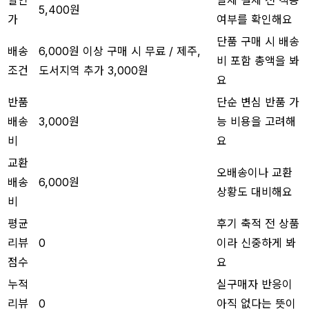
5,400원
가
여부를 확인해요
단품 구매 시 배송
배송
6,000원 이상 구매 시 무료 / 제주,
비 포함 총액을 봐
조건
도서지역 추가 3,000원
요
반품
단순 변심 반품 가
배송
3,000원
능 비용을 고려해
비
요
교환
오배송이나 교환
배송
6,000원
상황도 대비해요
비
평균
후기 축적 전 상품
리뷰
0
이라 신중하게 봐
점수
요
누적
실구매자 반응이
리뷰
0
아직 없다는 뜻이