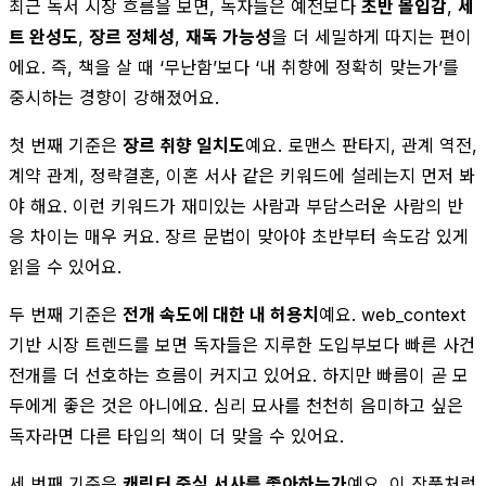
최근 독서 시장 흐름을 보면, 독자들은 예전보다
초반 몰입감
,
세
트 완성도
,
장르 정체성
,
재독 가능성
을 더 세밀하게 따지는 편이
에요. 즉, 책을 살 때 ‘무난함’보다 ‘내 취향에 정확히 맞는가’를
중시하는 경향이 강해졌어요.
첫 번째 기준은
장르 취향 일치도
예요. 로맨스 판타지, 관계 역전,
계약 관계, 정략결혼, 이혼 서사 같은 키워드에 설레는지 먼저 봐
야 해요. 이런 키워드가 재미있는 사람과 부담스러운 사람의 반
응 차이는 매우 커요. 장르 문법이 맞아야 초반부터 속도감 있게
읽을 수 있어요.
두 번째 기준은
전개 속도에 대한 내 허용치
예요. web_context
기반 시장 트렌드를 보면 독자들은 지루한 도입부보다 빠른 사건
전개를 더 선호하는 흐름이 커지고 있어요. 하지만 빠름이 곧 모
두에게 좋은 것은 아니에요. 심리 묘사를 천천히 음미하고 싶은
독자라면 다른 타입의 책이 더 맞을 수 있어요.
세 번째 기준은
캐릭터 중심 서사를 좋아하는가
예요. 이 작품처럼