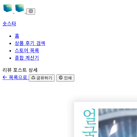
숏스타
홈
상품 후기 검색
스토어 목록
종합 계산기
본문으로 바로가기
리뷰 포스트 상세
목록으로
공유하기
인쇄