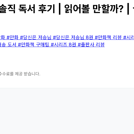
솔직 독서 후기 | 읽어볼 만할까? 
만화
#만화
#당신은 저승님
#당신은 저승님 8권
#만화책 리뷰
#시
배송 도서
#만화책 구매팁
#시리즈 8권
#출판사 리뷰