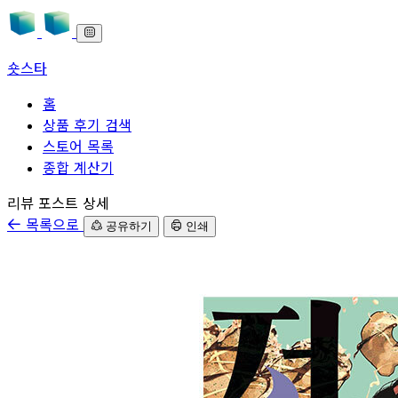
숏스타
홈
상품 후기 검색
스토어 목록
종합 계산기
본문으로 바로가기
리뷰 포스트 상세
목록으로
공유하기
인쇄