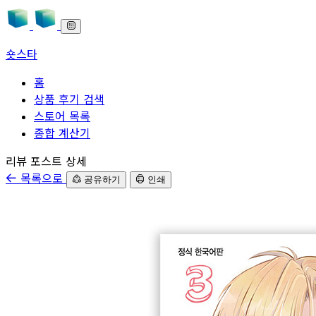
숏스타
홈
상품 후기 검색
스토어 목록
종합 계산기
본문으로 바로가기
리뷰 포스트 상세
목록으로
공유하기
인쇄