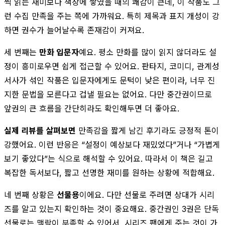
씩 읽는 재미보다 책장에 쌓였을 때의 쾌감이 큰데, 이 작품도 그
런 수집 만족을 주는 쪽에 가까워요. 특히 제목과 표지 개성이 강
하면 권수가 늘어날수록 존재감이 커져요.
세 번째는
만화 입문자
예요. 평소 만화를 많이 읽지 않더라도 설
정이 흥미로우면 쉽게 접근할 수 있어요. 판타지, 코미디, 관계성
서사가 섞인 작품은 입문자에게도 문턱이 낮은 편이라, 너무 진
지한 문법을 모른다고 겁낼 필요는 없어요. 다만 중간권이므로
앞권의 큰 흐름을 간단히라도 확인해두면 더 좋아요.
실제 리뷰를 살펴보면
만족감을 짧게 남긴 후기라도 긍정적 톤이
강했어요. 이런 반응은 “설정이 예상보다 재밌었다”거나 “가볍게
보기 좋았다”는 식으로 해석할 수 있어요. 따라서 이 책은 길고
복잡한 독서보다, 짧고 선명한 재미를 원하는 상황에 적합해요.
네 번째 상황은
선물용
이에요. 다만 선물로 주려면 상대가 시리
즈를 알고 있는지 확인하는 것이 중요해요. 중간권인 3권은 단독
선물로는 맥락이 부족할 수 있어서, 시리즈 팬에게 주는 것이 가