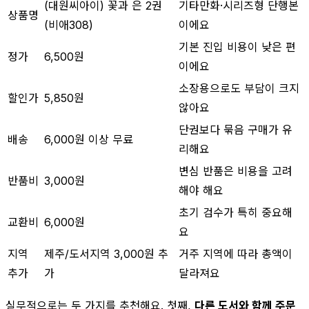
(대원씨아이) 꽃과 은 2권
기타만화·시리즈형 단행본
상품명
(비애308)
이에요
기본 진입 비용이 낮은 편
정가
6,500원
이에요
소장용으로도 부담이 크지
할인가
5,850원
않아요
단권보다 묶음 구매가 유
배송
6,000원 이상 무료
리해요
변심 반품은 비용을 고려
반품비
3,000원
해야 해요
초기 검수가 특히 중요해
교환비
6,000원
요
지역
제주/도서지역 3,000원 추
거주 지역에 따라 총액이
추가
가
달라져요
실무적으로는 두 가지를 추천해요. 첫째,
다른 도서와 함께 주문