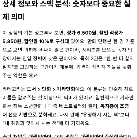
상세 정보와 스펙 분석: 숫자보다 중요한 실
제 의미
이 상품의 기본 정보부터 보면,
정가 6,500원, 할인 적용가
5,850원, 할인율 10%
로 구성돼 있어요. 만화 단행본 한 권 기준
으로 보면 과하게 비싸지 않은 편이라, 시리즈를 모으는 독자 입
장에서는 진입 장벽이 낮은 편이에요. 특히 2권은 “한 번 더 살지
말지”를 고민하는 구간이기 때문에, 가격이 심리적 허들을 낮춰
주는 역할을 해요.
카테고리는
도서 > 만화 > 기타만화
예요. 이 분류는 단순히 장르
이름을 알려주는 것 이상으로 의미가 있어요. 일반적으로 기타만
화는 정통 소년만화나 대중 베스트셀러와 달리,
독자층이 조금
더 선호 기반으로 분화
돼요. 다시 말해 “유명해서 사는 책”보다
“내 취향과 맞아서 사는 책”에 더 가까워요.
출판 채널은
대원씨아이
, 대표 명칭은
대원씨아이 주식회사
예요.