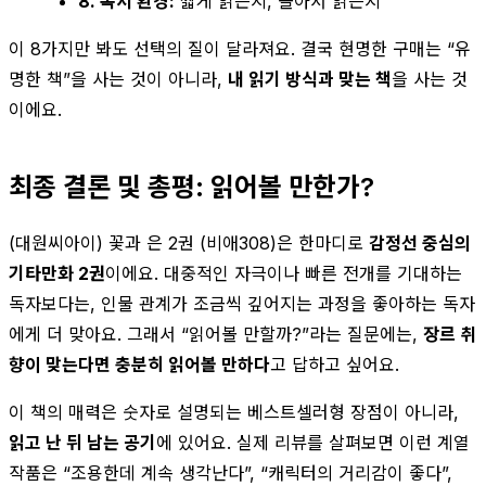
8. 독서 환경:
짧게 읽는지, 몰아서 읽는지
이 8가지만 봐도 선택의 질이 달라져요. 결국 현명한 구매는 “유
명한 책”을 사는 것이 아니라,
내 읽기 방식과 맞는 책
을 사는 것
이에요.
최종 결론 및 총평: 읽어볼 만한가?
(대원씨아이) 꽃과 은 2권 (비애308)은 한마디로
감정선 중심의
기타만화 2권
이에요. 대중적인 자극이나 빠른 전개를 기대하는
독자보다는, 인물 관계가 조금씩 깊어지는 과정을 좋아하는 독자
에게 더 맞아요. 그래서 “읽어볼 만할까?”라는 질문에는,
장르 취
향이 맞는다면 충분히 읽어볼 만하다
고 답하고 싶어요.
이 책의 매력은 숫자로 설명되는 베스트셀러형 장점이 아니라,
읽고 난 뒤 남는 공기
에 있어요. 실제 리뷰를 살펴보면 이런 계열
작품은 “조용한데 계속 생각난다”, “캐릭터의 거리감이 좋다”,