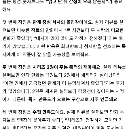
품은 평점 숫자보다도
“읽고 난 뒤 감정이 오래 남는지”
가 중요
해요.
첫 번째 장점은
관계 중심 서사의 몰입감
이에요. 실제 리뷰를 살
펴보면 비슷한 장르의 만화에서 “큰 사건보다 두 사람의 미묘한
변화가 좋았다”, “대사가 많지 않아도 감정이 전해졌다”라는 후
기가 많았습니다. 이런 반응은 화려함보다 섬세함을 선호하는 독
자에게 이 작품이 잘 맞을 가능성을 보여줘요.
두 번째 장점은
시리즈 2권이 주는 축적의 재미
예요. 실제 리뷰를
살펴보면 연작 만화는 “1권보다 2권에서 캐릭터가 살아났다”,
“이전 권에서 궁금했던 관계가 더 분명해져서 좋았다”라는 후기
가 많았습니다. 2권은 세계관 설명보다 감정선이 깊어지는 시점
이기 때문에, 독자 만족도가 오르는 구간으로 자주 언급돼요.
세 번째 장점은
수집 만족도
예요. 실제 리뷰를 살펴보면 만화 독
자들은 “책장에 꽂아두기 좋다”, “시리즈가 정갈하게 모이면 기
분이 좋다”라는 후기를 자주 남겨요. 대원씨아이 계열 도서는 이