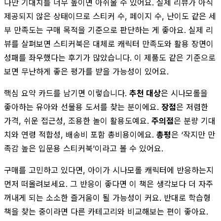
다만 기대치를 너무 높이면 아쉬울 수 있어요. 실제 리뷰가 아직
제공되지 않은 상태이므로 스티커 수, 페이지 수, 난이도 같은 세
부 만족도는 구매 목적을 기준으로 판단하는 게 좋아요. 실제 리
뷰를 살펴보면 스티커북은 대체로 캐릭터 만족도와 활용 장면이
성패를 좌우했다는 후기가 많았습니다. 이 제품도 같은 기준으로
보면 무난하게 좋은 평가를 받을 가능성이 있어요.
핵심 요약 카드를 남기면 이렇습니다.
추천 대상
은 시나모롤을
좋아하는 유아와 선물용 도서를 찾는 분이에요.
장점
은 저렴한
가격, 쉬운 접근성, 조용한 놀이 활용도예요.
주의점
은 분량 기대
치와 연령 적합성, 배송비 포함 총비용이에요.
총평
은 ‘작지만 만
족감 높은 입문용 스티커북’이라고 볼 수 있어요.
구매를 고민하고 있다면, 아이가 시나모롤 캐릭터에 반응하는지
먼저 떠올려보세요. 그 반응이 좋다면 이 책은 생각보다 더 자주
꺼내게 되는 소소한 즐거움이 될 가능성이 커요. 반대로 학습형
책을 찾는 중이라면 다른 카테고리와 비교해보는 편이 좋아요.