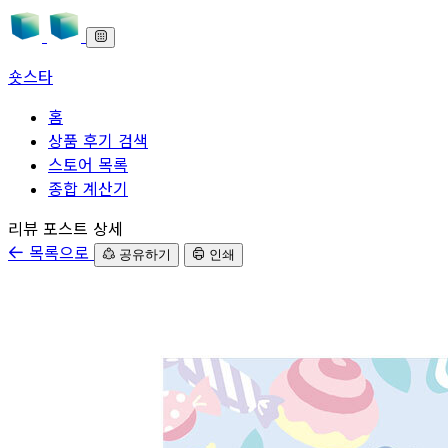
숏스타
홈
상품 후기 검색
스토어 목록
종합 계산기
본문으로 바로가기
리뷰 포스트 상세
목록으로
공유하기
인쇄