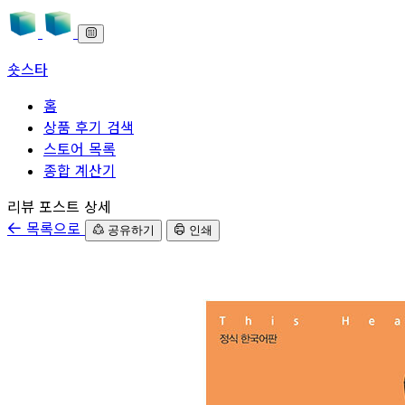
숏스타
홈
상품 후기 검색
스토어 목록
종합 계산기
본문으로 바로가기
리뷰 포스트 상세
목록으로
공유하기
인쇄