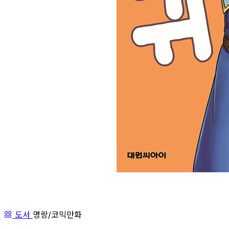
도서
명랑/코믹만화