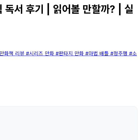
 독서 후기 | 읽어볼 만할까? | 실
#만화책 리뷰
#시리즈 만화
#판타지 만화
#마법 배틀
#정주행
#소