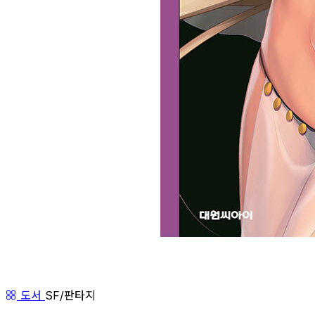
도서
SF/판타지