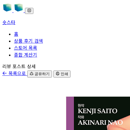
숏스타
홈
상품 후기 검색
스토어 목록
종합 계산기
본문으로 바로가기
리뷰 포스트 상세
목록으로
공유하기
인쇄