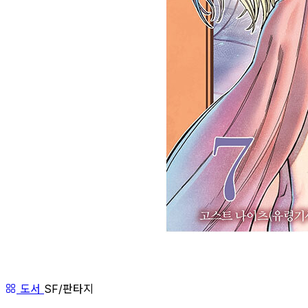
도서
SF/판타지