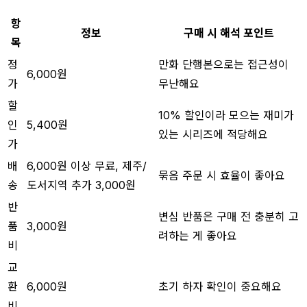
항
정보
구매 시 해석 포인트
목
정
만화 단행본으로는 접근성이
6,000원
가
무난해요
할
10% 할인이라 모으는 재미가
인
5,400원
있는 시리즈에 적당해요
가
배
6,000원 이상 무료, 제주/
묶음 주문 시 효율이 좋아요
송
도서지역 추가 3,000원
반
변심 반품은 구매 전 충분히 고
품
3,000원
려하는 게 좋아요
비
교
환
6,000원
초기 하자 확인이 중요해요
비