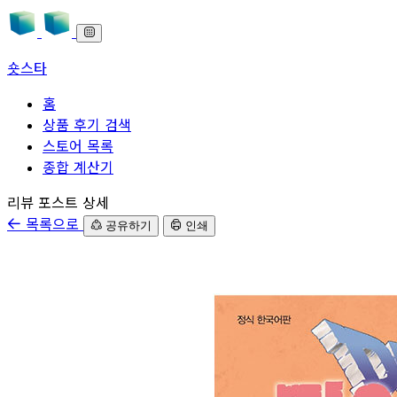
숏스타
홈
상품 후기 검색
스토어 목록
종합 계산기
본문으로 바로가기
리뷰 포스트 상세
목록으로
공유하기
인쇄