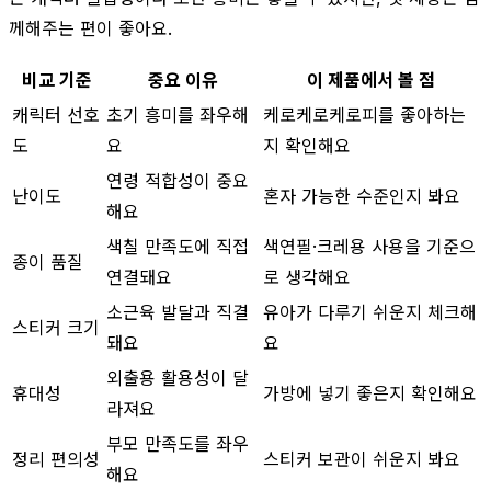
께해주는 편이 좋아요.
비교 기준
중요 이유
이 제품에서 볼 점
캐릭터 선호
초기 흥미를 좌우해
케로케로케로피를 좋아하는
도
요
지 확인해요
연령 적합성이 중요
난이도
혼자 가능한 수준인지 봐요
해요
색칠 만족도에 직접
색연필·크레용 사용을 기준으
종이 품질
연결돼요
로 생각해요
소근육 발달과 직결
유아가 다루기 쉬운지 체크해
스티커 크기
돼요
요
외출용 활용성이 달
휴대성
가방에 넣기 좋은지 확인해요
라져요
부모 만족도를 좌우
정리 편의성
스티커 보관이 쉬운지 봐요
해요