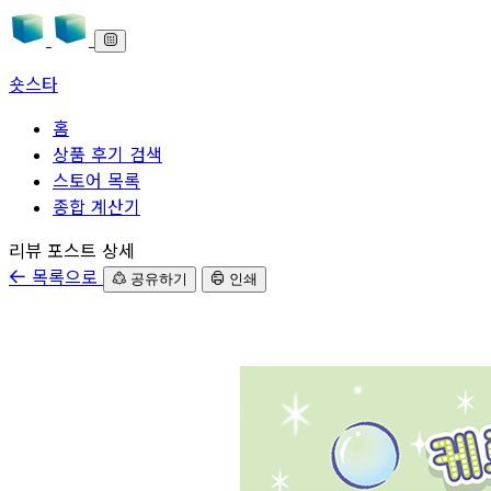
숏스타
홈
상품 후기 검색
스토어 목록
종합 계산기
본문으로 바로가기
리뷰 포스트 상세
목록으로
공유하기
인쇄