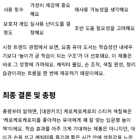
가성비 체감에 중요
사용 횟수
재사용 가능성을 생각해요
해요
보호자 개입
실사용 난이도를 결
초반 도움 필요성을 고려해요
정도
정해요
시장 트렌드 관점에서 보면, 요즘 유아 도서는 학습성만 내세우
기보다 ‘놀이가 곧 학습이 되는 구조’가 더 선호돼요. 이 제품은
바로 그 방향에 가까워요. 캐릭터 몰입, 손 조작, 색칠 완성, 정리
습관이라는 흐름을 한 번에 제공하기 때문이에요.
최종 결론 및 총평
총평부터 말하면, [대원키즈] 케로케로케로피 스티커 색칠북은
‘케로케로케로피를 좋아하는 유아에게 꽤 잘 맞는 입문형 놀이
책’이에요. 학습 효과를 아주 크게 기대하는 제품은 아니지만, 아
이가 손을 쓰고 캐릭터를 즐기며 짧은 시간 안에 성취감을 느끼