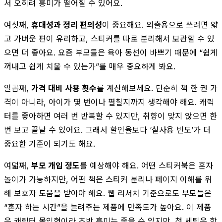
서 오히려 흥미가 떨어질 수 있어요.
여섯째,
휴대성과 정리 편의성
이 중요해요. 외출용으로 쓰려면 얇
고 가벼운 편이 유리하고, 스티커를 따로 분리해서 보관할 수 있
으면 더 좋아요. 요즘 부모들은 육아 동선이 바쁘기 때문에 “쉽게
꺼내고 쉽게 치울 수 있는가”를 매우 중요하게 봐요.
일곱째,
가격 대비 사용 횟수
를 계산해보세요. 단순히 책 한 권 가
격이 아니라, 아이가 몇 번이나 펼칠지까지 생각해야 해요. 캐릭
터를 좋아하면 여러 번 반복할 수 있지만, 취향이 맞지 않으면 한
번 보고 끝날 수 있어요. 그래서 할인율보다 ‘실사용 빈도’가 더
중요한 기준이 되기도 해요.
여덟째,
부모 개입 정도
를 예상해야 해요. 어떤 스티커북은 혼자
놀이가 가능하지만, 어떤 책은 스티커 분리나 페이지 이해를 위
해 보호자 도움을 받아야 해요. 웹 리서치 기준으로도 부모들은
“혼자 하는 시간”을 늘려주는 제품에 만족도가 높아요. 이 제품
은 캐릭터 몰입형이라 초반 흥미는 좋을 수 있지만, 첫 세팅은 함