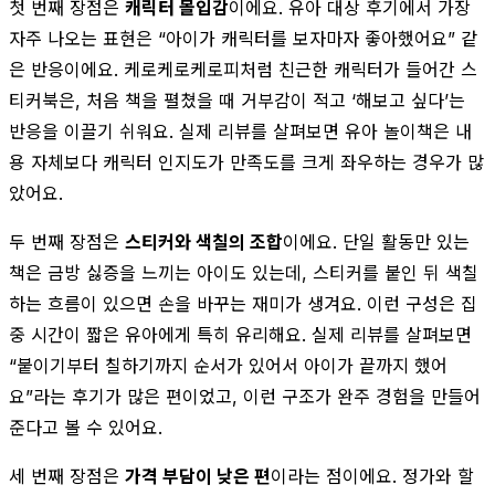
첫 번째 장점은
캐릭터 몰입감
이에요. 유아 대상 후기에서 가장
자주 나오는 표현은 “아이가 캐릭터를 보자마자 좋아했어요” 같
은 반응이에요. 케로케로케로피처럼 친근한 캐릭터가 들어간 스
티커북은, 처음 책을 펼쳤을 때 거부감이 적고 ‘해보고 싶다’는
반응을 이끌기 쉬워요. 실제 리뷰를 살펴보면 유아 놀이책은 내
용 자체보다 캐릭터 인지도가 만족도를 크게 좌우하는 경우가 많
았어요.
두 번째 장점은
스티커와 색칠의 조합
이에요. 단일 활동만 있는
책은 금방 싫증을 느끼는 아이도 있는데, 스티커를 붙인 뒤 색칠
하는 흐름이 있으면 손을 바꾸는 재미가 생겨요. 이런 구성은 집
중 시간이 짧은 유아에게 특히 유리해요. 실제 리뷰를 살펴보면
“붙이기부터 칠하기까지 순서가 있어서 아이가 끝까지 했어
요”라는 후기가 많은 편이었고, 이런 구조가 완주 경험을 만들어
준다고 볼 수 있어요.
세 번째 장점은
가격 부담이 낮은 편
이라는 점이에요. 정가와 할