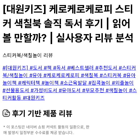
[대원키즈] 케로케로케로피 스티
커 색칠북 솔직 독서 후기 | 읽어
볼 만할까? | 실사용자 리뷰 분석
스티커북/색칠놀이 리뷰
#[대원키즈]
#도서
#책
#독서
#베스트셀러
#추천도서
#스티커
북/색칠놀이
#유아
#케로케로케로피
#색칠북
#스티커북
#유아
놀이책
#캐릭터책
#놀이책
#소근육발달
#집콕놀이
#외출놀이
#선물용도서
#가성비도서
#유아도서
#부모추천
#색칠놀이
#스
티커활동
#대원키즈
후기 기반 제품 리뷰