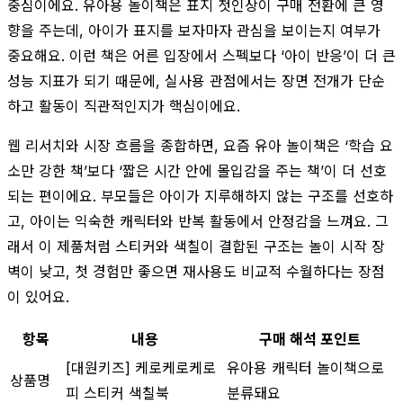
중심이에요. 유아용 놀이책은 표지 첫인상이 구매 전환에 큰 영
향을 주는데, 아이가 표지를 보자마자 관심을 보이는지 여부가
중요해요. 이런 책은 어른 입장에서 스펙보다 ‘아이 반응’이 더 큰
성능 지표가 되기 때문에, 실사용 관점에서는 장면 전개가 단순
하고 활동이 직관적인지가 핵심이에요.
웹 리서치와 시장 흐름을 종합하면, 요즘 유아 놀이책은 ‘학습 요
소만 강한 책’보다 ‘짧은 시간 안에 몰입감을 주는 책’이 더 선호
되는 편이에요. 부모들은 아이가 지루해하지 않는 구조를 선호하
고, 아이는 익숙한 캐릭터와 반복 활동에서 안정감을 느껴요. 그
래서 이 제품처럼 스티커와 색칠이 결합된 구조는 놀이 시작 장
벽이 낮고, 첫 경험만 좋으면 재사용도 비교적 수월하다는 장점
이 있어요.
항목
내용
구매 해석 포인트
[대원키즈] 케로케로케로
유아용 캐릭터 놀이책으로
상품명
피 스티커 색칠북
분류돼요