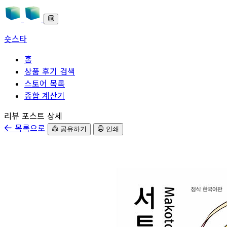
숏스타
홈
상품 후기 검색
스토어 목록
종합 계산기
본문으로 바로가기
리뷰 포스트 상세
목록으로
공유하기
인쇄