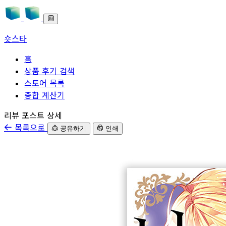
숏스타
홈
상품 후기 검색
스토어 목록
종합 계산기
본문으로 바로가기
리뷰 포스트 상세
목록으로
공유하기
인쇄