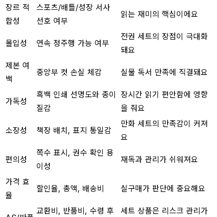
장르 적
스포츠/배틀/성장 서사
읽는 재미의 핵심이에요
합성
선호 여부
전권 세트의 장점이 극대화
몰입성
연속 정주행 가능 여부
돼요
제본 여
중앙부 컷 손실 체감
실물 독서 만족에 직결돼요
백
흑백 인쇄 선명도와 종이
장시간 읽기 편안함에 영향
가독성
질감
을 줘요
만화 세트의 만족감이 커져
소장성
책장 배치, 표지 통일감
요
쪽수 표시, 권수 확인 용
편의성
재독과 관리가 쉬워져요
이성
가격 효
할인율, 총액, 배송비
실구매가 판단에 중요해요
율
교환비, 반품비, 수령 후
세트 상품은 리스크 관리가