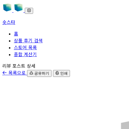
숏스타
홈
상품 후기 검색
스토어 목록
종합 계산기
본문으로 바로가기
리뷰 포스트 상세
목록으로
공유하기
인쇄