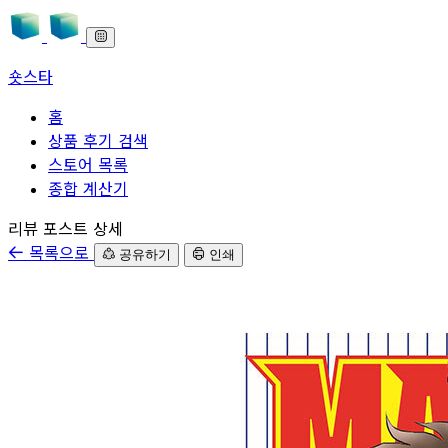
숏스타
홈
상품 후기 검색
스토어 목록
종합 계산기
본문으로 바로가기
리뷰 포스트 상세
목록으로
공유하기
인쇄