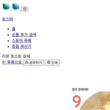
숏스타
홈
상품 후기 검색
스토어 목록
종합 계산기
본문으로 바로가기
리뷰 포스트 상세
목록으로
공유하기
인쇄