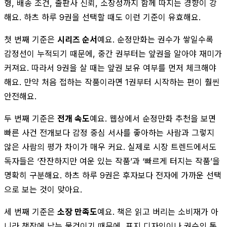
형, 배송 조건, 출판사 신뢰, 소장성까지 함께 따지는 경향이 강
해요. 하츠 하루 9권을 선택할 때도 이런 기준이 유효해요.
첫 번째 기준은
시리즈 순서
예요. 순정만화는 권수가 쌓일수록
감정선이 누적되기 때문에, 중간 권부터는 앞권을 알아야 재미가
커져요. 따라서 9권을 살 때는 앞권 보유 여부를 먼저 체크해야
해요. 만약 처음 접하는 작품이라면 1권부터 시작하는 편이 훨씬
안전해요.
두 번째 기준은
전개 속도
예요. 웹상에서 순정만화 추천을 보면
빠른 사건 전개보다 감정 중심 서사를 좋아하는 사람과 그렇지
않은 사람의 평가 차이가 매우 커요. 실제로 시장 트렌드에서도
독자들은 ‘잔잔하지만 여운 있는 작품’과 ‘빠르게 터지는 작품’을
명확히 구분해요. 하츠 하루 9권은 후자보다 전자에 가까운 선택
으로 보는 것이 맞아요.
세 번째 기준은
소장 만족도
예요. 책은 읽고 버리는 소비재가 아
니라 책장에 남는 물건이기 때문에, 표지 디자인이나 권수의 통