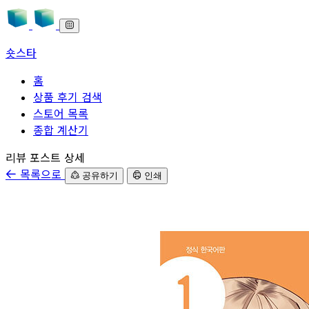
숏스타
홈
상품 후기 검색
스토어 목록
종합 계산기
본문으로 바로가기
리뷰 포스트 상세
목록으로
공유하기
인쇄