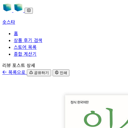
숏스타
홈
상품 후기 검색
스토어 목록
종합 계산기
본문으로 바로가기
리뷰 포스트 상세
목록으로
공유하기
인쇄