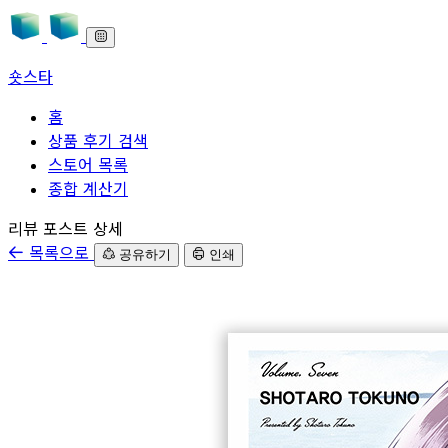
숏스타
홈
상품 후기 검색
스토어 목록
종합 계산기
본문으로 바로가기
리뷰 포스트 상세
목록으로
공유하기
인쇄