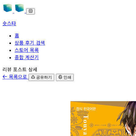
숏스타
홈
상품 후기 검색
스토어 목록
종합 계산기
본문으로 바로가기
리뷰 포스트 상세
목록으로
공유하기
인쇄