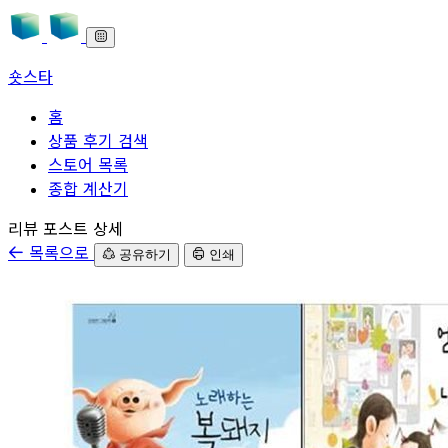
숏스타
홈
상품 후기 검색
스토어 목록
종합 계산기
본문으로 바로가기
리뷰 포스트 상세
목록으로
공유하기
인쇄