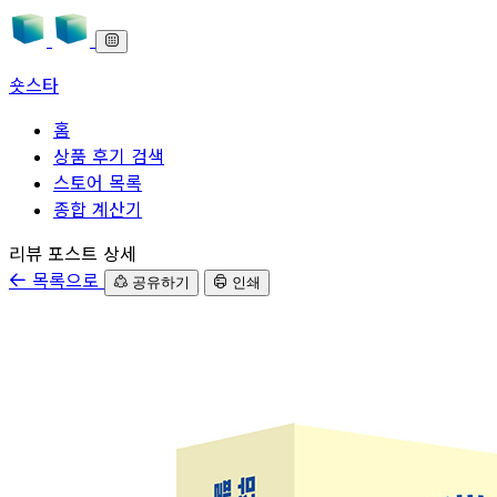
숏스타
홈
상품 후기 검색
스토어 목록
종합 계산기
본문으로 바로가기
리뷰 포스트 상세
목록으로
공유하기
인쇄