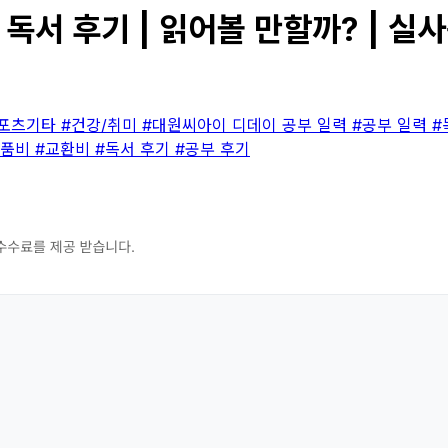
독서 후기 | 읽어볼 만할까? | 실
스포츠기타
#건강/취미
#대원씨아이 디데이 공부 일력
#공부 일력
#
반품비
#교환비
#독서 후기
#공부 후기