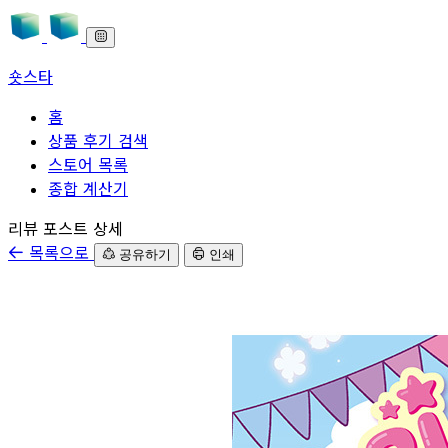
숏스타
홈
상품 후기 검색
스토어 목록
종합 계산기
본문으로 바로가기
리뷰 포스트 상세
목록으로
공유하기
인쇄