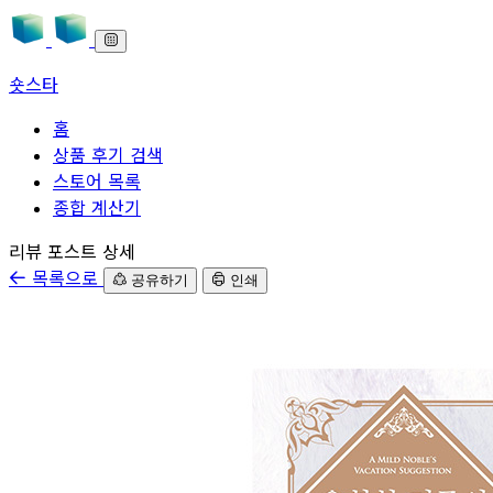
숏스타
홈
상품 후기 검색
스토어 목록
종합 계산기
본문으로 바로가기
리뷰 포스트 상세
목록으로
공유하기
인쇄