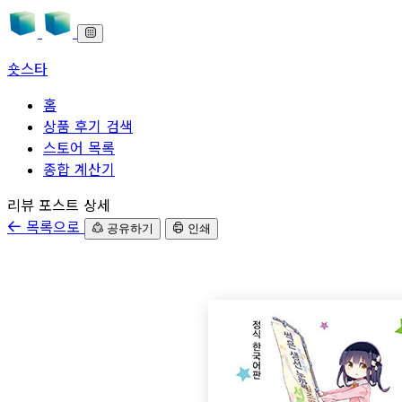
숏스타
홈
상품 후기 검색
스토어 목록
종합 계산기
본문으로 바로가기
리뷰 포스트 상세
목록으로
공유하기
인쇄