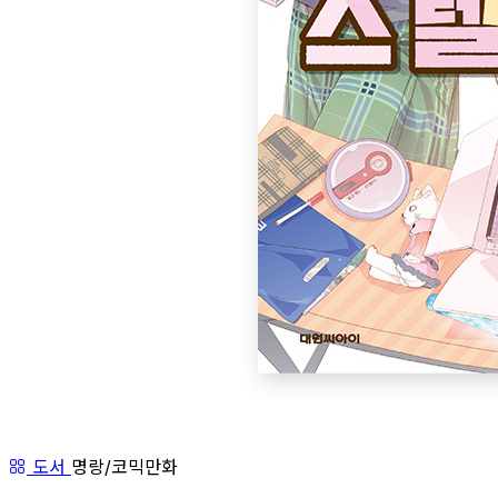
도서
명랑/코믹만화