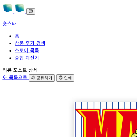
숏스타
홈
상품 후기 검색
스토어 목록
종합 계산기
본문으로 바로가기
리뷰 포스트 상세
목록으로
공유하기
인쇄