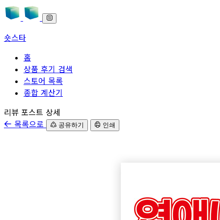
숏스타
홈
상품 후기 검색
스토어 목록
종합 계산기
본문으로 바로가기
리뷰 포스트 상세
목록으로
공유하기
인쇄