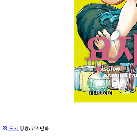
도서
명랑/코믹만화