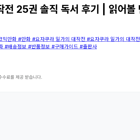
전 25권 솔직 독서 후기 | 읽어볼 
/코믹만화
#만화
#요자쿠라 일가의 대작전
#요자쿠라 일가의 대작전
화
#배송정보
#반품정보
#구매가이드
#출판사