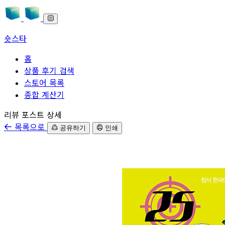
숏스타
홈
상품 후기 검색
스토어 목록
종합 계산기
본문으로 바로가기
리뷰 포스트 상세
목록으로
공유하기
인쇄