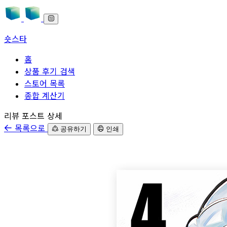
숏스타
홈
상품 후기 검색
스토어 목록
종합 계산기
본문으로 바로가기
리뷰 포스트 상세
목록으로
공유하기
인쇄