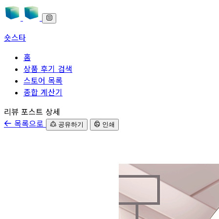
숏스타
홈
상품 후기 검색
스토어 목록
종합 계산기
본문으로 바로가기
리뷰 포스트 상세
목록으로
공유하기
인쇄