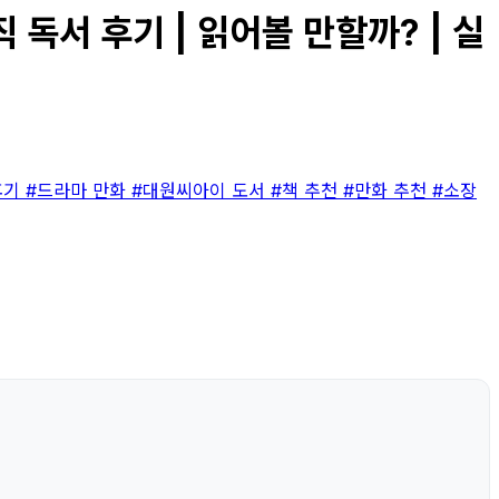
독서 후기 | 읽어볼 만할까? | 실
후기
#드라마 만화
#대원씨아이 도서
#책 추천
#만화 추천
#소장