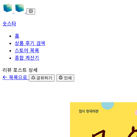
숏스타
홈
상품 후기 검색
스토어 목록
종합 계산기
본문으로 바로가기
리뷰 포스트 상세
목록으로
공유하기
인쇄