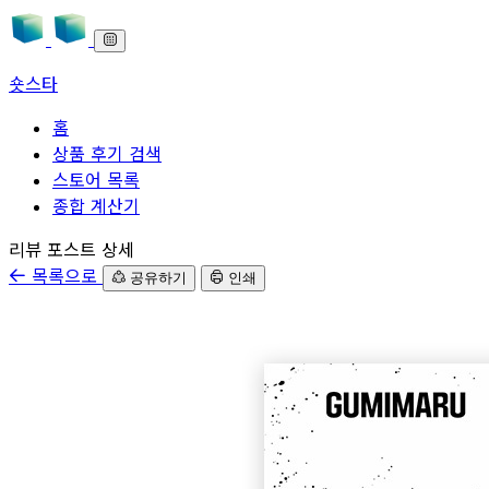
숏스타
홈
상품 후기 검색
스토어 목록
종합 계산기
본문으로 바로가기
리뷰 포스트 상세
목록으로
공유하기
인쇄