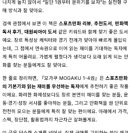
나치게 높지 않아서 “일단 1권부터 분위기를 보자”는 실전형 구
매 방식과 잘 맞아요.
검색 관점에서 보면 이 책은
스포츠만화 리뷰
,
추천도서
,
만화책
독서 후기
,
대원씨아이 도서
같은 키워드와 함께 찾기 좋은 도서
예요. 장르 특성상 캐릭터와 경기 전개가 맞아야 빠르게 몰입되
는데, 그 점에서 연속권으로 이어 읽는 재미를 기대하는 독자에
게 특히 어울려요. 가볍게 펼쳤다가 생각보다 오래 읽게 되는 만
화를 찾는 분들에게도 잘 맞아요.
한 줄로 정리하면, 『모가쿠 MOGAKU 1-4권』은
스포츠만화
의 기본기와 읽는 재미를 우선하는 독자
에게 추천하기 좋은 작품
이에요. 화려한 화제성보다도 장르 본연의 재미를 찾는 분들, 운
동·경기·성장 서사를 좋아하는 분들, 그리고 만화책을 권 단위로
천천히 모으는 분들에게 특히 잘 맞는 편이에요. 아래에서 가격,
스펙, 장단점, 활용법까지 차근차근 살펴볼게요.
이 글은 단순한 소개를 넘어서, 실제 구매를 고민하는 분이 체크