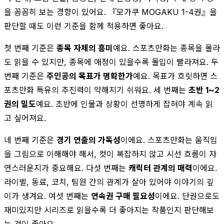
을 꼼꼼히 보는 경향이 있어요. 『모가쿠 MOGAKU 1-4권』을
판단할 때도 이런 기준을 함께 적용하면 좋아요.
첫 번째 기준은
종목 자체의 흥미
예요. 스포츠만화는 종목을 몰라
도 읽을 수 있지만, 종목에 애정이 있을수록 몰입이 빨라져요. 두
번째 기준은
주인공의 목표가 명확한가
예요. 목표가 흐릿하면 스
포츠만화 특유의 추진력이 약해지기 쉬워요. 세 번째는
초반 1~2
권의 밀도
예요. 초반에 인물과 상황이 선명하게 잡혀야 계속 읽
고 싶어져요.
네 번째 기준은
경기 연출의 가독성
이에요. 스포츠만화는 움직임
을 그림으로 이해해야 해서, 컷이 복잡하지 않고 시선 흐름이 자
연스러운지가 중요해요. 다섯 번째는
캐릭터 관계의 매력
이에요.
라이벌, 동료, 코치, 팀원 간의 관계가 살아 있어야 이야기의 깊
이가 생겨요. 여섯 번째는
연속권 구매 필요성
이에요. 단권으로도
재미있지만 시리즈로 읽을수록 더 좋아지는 작품인지 판단해보
는 것이 좋아요.