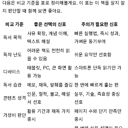
다음은 비교 기준을 표로 정리해볼게요. 이 표는 이 책을 살지 말
지 판단할 때 함께 보면 좋아요.
비교 기준
좋은 선택의 신호
주의가 필요한 신호
사유 확장, 개념 이해,
빠른 실행법, 즉시 성과,
독서 목적
텍스트 해설
가벼운 동기부여
어려운 책도 천천히 읽
독자 난도
쉬운 요약만 선호함
을 수 있음
태블릿, PC, 큰 화면 활
스마트폰 단독 읽기만 가
디바이스
용 가능
능
독서 습관
메모, 재독, 발췌를 즐김
한 번에 빠르게 훑는 편
인문, 철학, 불교, 해설
실무, 기술, 즉효성 중심
콘텐츠 성격
서 선호
선호
활용 기간과 재독 가치
페이지 수와 단기 만족만
가성비 판단
중시
중시