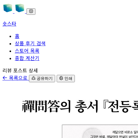
숏스타
홈
상품 후기 검색
스토어 목록
종합 계산기
본문으로 바로가기
리뷰 포스트 상세
목록으로
공유하기
인쇄