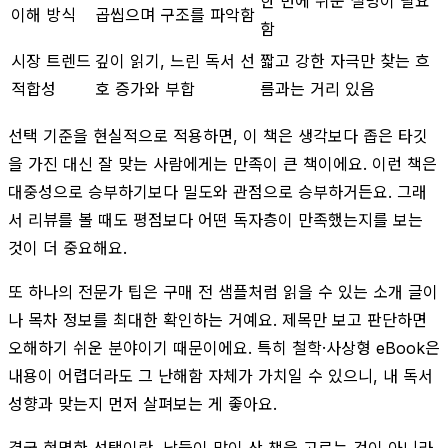
한 번에 쉬운 설명이 필요
이해 방식
곱씹으며 구조를 파악함
함
시장 트렌드
깊이 읽기, 느린 독서 선
짧고 강한 자극만 찾는 흐
적합성
호 증가와 부합
름과는 거리 있음
선택 기준을 현실적으로 적용하면, 이 책은 생각보다 좁은 타깃
을 가진 대신 잘 맞는 사람에게는 만족이 큰 책이에요. 이런 책은
대중성으로 승부하기보다 밀도와 관점으로 승부하거든요. 그래
서 리뷰를 볼 때도 평점보다 어떤 독자층이 만족했는지를 보는
것이 더 중요해요.
또 하나의 전문가 팁은 구매 전 샘플처럼 읽을 수 있는 소개 글이
나 목차 정보를 최대한 확인하는 거예요. 제목만 보고 판단하면
오해하기 쉬운 분야이기 때문이에요. 특히 철학·사상형 eBook은
내용이 어렵더라도 그 난해함 자체가 가치일 수 있으니, 내 독서
성향과 맞는지 먼저 살펴보는 게 좋아요.
결국 현명한 선택이란, 남들이 많이 산 책을 고르는 것이 아니라