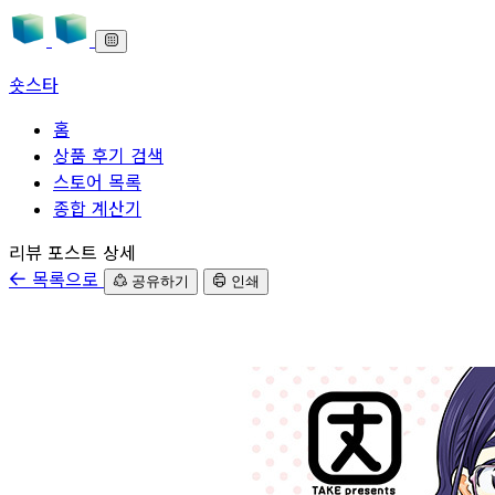
숏스타
홈
상품 후기 검색
스토어 목록
종합 계산기
본문으로 바로가기
리뷰 포스트 상세
목록으로
공유하기
인쇄