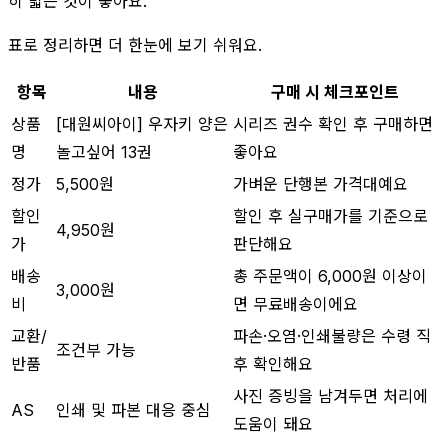
히 밟는 것이 좋아요.
표로 정리하면 더 한눈에 보기 쉬워요.
항목
내용
구매 시 체크포인트
상품
[대원씨아이] 우자키 양은
시리즈 권수 확인 후 구매하면
명
놀고싶어 13권
좋아요
정가
5,500원
가벼운 단행본 가격대예요
할인
할인 후 실구매가를 기준으로
4,950원
가
판단해요
배송
총 주문액이 6,000원 이상이
3,000원
비
면 무료배송이에요
교환/
파손·오염·인쇄불량은 수령 직
조건부 가능
반품
후 확인해요
사진 증빙을 남겨두면 처리에
AS
인쇄 및 파본 대응 중심
도움이 돼요