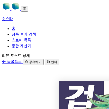
숏스타
홈
상품 후기 검색
스토어 목록
종합 계산기
본문으로 바로가기
리뷰 포스트 상세
목록으로
공유하기
인쇄