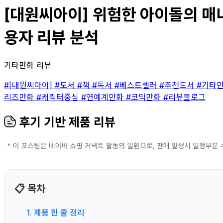
[대원씨아이] 위험한 아이돌의 매니
용자 리뷰 분석
기타만화 리뷰
#[대원씨아이]
#도서
#책
#독서
#베스트셀러
#추천도서
#기타
리즈만화
#캐릭터중심
#연예계만화
#코믹만화
#리뷰블로그
후기 기반 제품 리뷰
📋 목차
1. 제품 한 줄 정리