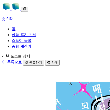
숏스타
홈
상품 후기 검색
스토어 목록
종합 계산기
본문으로 바로가기
리뷰 포스트 상세
목록으로
공유하기
인쇄