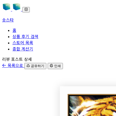
숏스타
홈
상품 후기 검색
스토어 목록
종합 계산기
본문으로 바로가기
리뷰 포스트 상세
목록으로
공유하기
인쇄