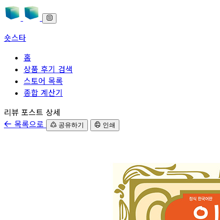
숏스타
홈
상품 후기 검색
스토어 목록
종합 계산기
본문으로 바로가기
리뷰 포스트 상세
목록으로
공유하기
인쇄