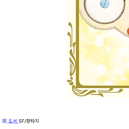
도서
SF/판타지