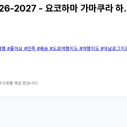
6-2027 - 요코하마 가마쿠라 하..
여행
#좋아요
#만족
#배송
#도쿄여행지도
#여행지도
#아날로그지