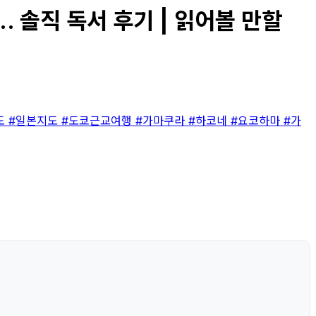
. 솔직 독서 후기 | 읽어볼 만할
도
#일본지도
#도쿄근교여행
#가마쿠라
#하코네
#요코하마
#가