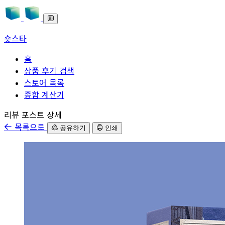
숏스타
홈
상품 후기 검색
스토어 목록
종합 계산기
본문으로 바로가기
리뷰 포스트 상세
목록으로
공유하기
인쇄