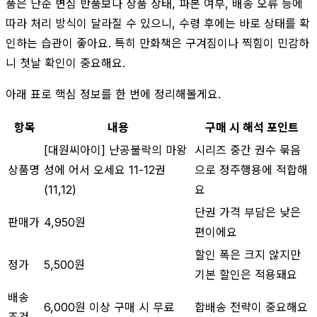
품은 단순 변심 반품보다 상품 상태, 파본 여부, 배송 오류 등에
따라 처리 방식이 달라질 수 있으니, 수령 후에는 바로 상태를 확
인하는 습관이 좋아요. 특히 만화책은 구겨짐이나 찍힘이 민감하
니 첫날 확인이 중요해요.
아래 표로 핵심 정보를 한 번에 정리해볼게요.
항목
내용
구매 시 해석 포인트
[대원씨아이] 난공불락의 마왕
시리즈 중간 권수 묶음
상품명
성에 어서 오세요 11-12권
으로 정주행용에 적합해
(11,12)
요
단권 가격 부담은 낮은
판매가
4,950원
편이에요
할인 폭은 크지 않지만
정가
5,500원
기본 할인은 적용돼요
배송
6,000원 이상 구매 시 무료
합배송 전략이 중요해요
조건