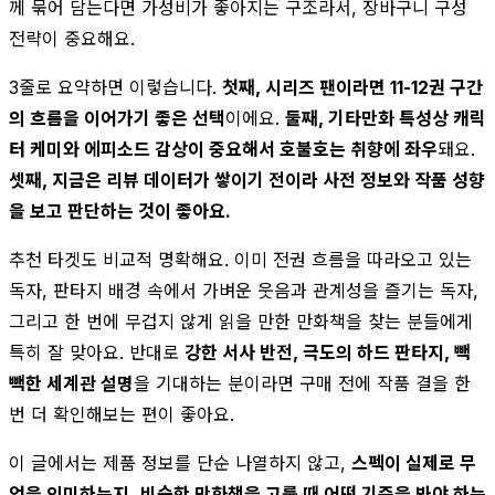
께 묶어 담는다면 가성비가 좋아지는 구조라서, 장바구니 구성
전략이 중요해요.
3줄로 요약하면 이렇습니다.
첫째, 시리즈 팬이라면 11-12권 구간
의 흐름을 이어가기 좋은 선택
이에요.
둘째, 기타만화 특성상 캐릭
터 케미와 에피소드 감상이 중요해서 호불호는 취향에 좌우
돼요.
셋째, 지금은 리뷰 데이터가 쌓이기 전이라 사전 정보와 작품 성향
을 보고 판단하는 것이 좋아요.
추천 타겟도 비교적 명확해요. 이미 전권 흐름을 따라오고 있는
독자, 판타지 배경 속에서 가벼운 웃음과 관계성을 즐기는 독자,
그리고 한 번에 무겁지 않게 읽을 만한 만화책을 찾는 분들에게
특히 잘 맞아요. 반대로
강한 서사 반전, 극도의 하드 판타지, 빽
빽한 세계관 설명
을 기대하는 분이라면 구매 전에 작품 결을 한
번 더 확인해보는 편이 좋아요.
이 글에서는 제품 정보를 단순 나열하지 않고,
스펙이 실제로 무
엇을 의미하는지
,
비슷한 만화책을 고를 때 어떤 기준을 봐야 하는