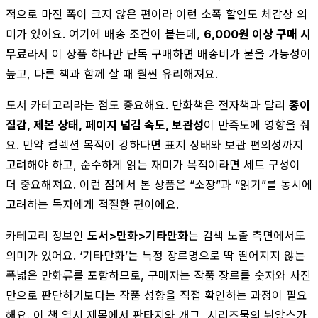
적으로 마진 폭이 크지 않은 편이라 이런 소폭 할인도 체감상 의
미가 있어요. 여기에 배송 조건이 붙는데,
6,000원 이상 구매 시
무료
라서 이 상품 하나만 단독 구매하면 배송비가 붙을 가능성이
높고, 다른 책과 함께 살 때 훨씬 유리해져요.
도서 카테고리라는 점도 중요해요. 만화책은 전자책과 달리
종이
질감, 제본 상태, 페이지 넘김 속도, 보관성
이 만족도에 영향을 줘
요. 만약 컬렉션 목적이 강하다면 표지 상태와 보관 편의성까지
고려해야 하고, 순수하게 읽는 재미가 목적이라면 세트 구성이
더 중요해져요. 이런 점에서 본 상품은 “소장”과 “읽기”를 동시에
고려하는 독자에게 적절한 편이에요.
카테고리 정보인
도서>만화>기타만화
는 검색 노출 측면에서도
의미가 있어요. ‘기타만화’는 특정 장르명으로 딱 떨어지지 않는
폭넓은 만화류를 포함하므로, 구매자는 작품 장르를 숫자와 사진
만으로 판단하기보다는 작품 성향을 직접 확인하는 과정이 필요
해요. 이 책 역시 제목에서 판타지와 개그, 시리즈물의 뉘앙스가